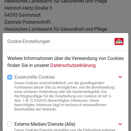
Hessisches Landesamt für Gesundheit und Pflege
Heinrich-Hertz-Straße 5
64295 Darmstadt
Zentrale Postanschrift:
Hessisches Landesamt für Gesundheit und Pflege
Postfach 11 03 52
Cookie-Einstellungen
64218 Darmstadt
https://hlfgp.hessen.de
Weitere Informationen über die Verwendung von Cookies
Handelsregister: AG Darmstadt, HR-Nr. HRA 22132
finden Sie in unserer
Datenschutzerklärung
.
Umsatzsteuer-Identifikationsnummer: DE 111405812
keyboard_arrow_down
Essenzielle Cookies
Berufsrechtliche Regelungen:
Diese Cookies sind erforderlich, um die grundlegenden
Funktionen dieser Site zu ermöglichen, wie die Bereitstellung
Apothekenbetriebsordnung (ApBetrO)
einer sicheren Verbindung oder die Systemintegrität. Die
Rechtsgrundlage für die Verarbeitung von Cookies ist Art. 6
Berufsordnung der Landesapothekerkammer Hessen
Abs. 1 lit. f) DSGVO (Berechtigtes Interesse). Unser
berechtigtes Interesse liegt im technisch einwandfreien
Haftungsausschluss:
Bereitstellen der Website.
Für alle direkten und indirekten Links und deren Inhalte auf
welche diese Homepage verweist, wird keine Haftung bzw.
keyboard_arrow_down
Externe Medien/Dienste (Alle)
Verantwortung übernommen.
Diese Cookies/Dienste gestatten uns die Einbindung externer