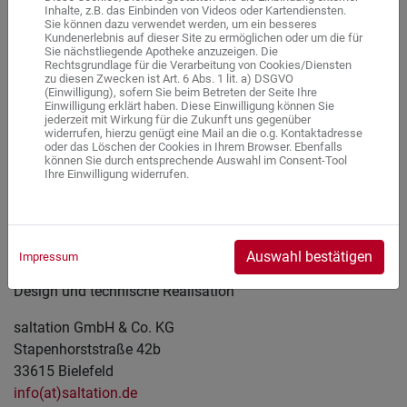
Inhalte, z.B. das Einbinden von Videos oder Kartendiensten.
Sie können dazu verwendet werden, um ein besseres
Wir sind nicht dazu bereit oder verpflichtet, an
Kundenerlebnis auf dieser Site zu ermöglichen oder um die für
Sie nächstliegende Apotheke anzuzeigen. Die
Streitbeilegungsverfahren vor
Rechtsgrundlage für die Verarbeitung von Cookies/Diensten
Verbraucherschlichtungsstellen teilzunehmen.
zu diesen Zwecken ist Art. 6 Abs. 1 lit. a) DSGVO
(Einwilligung), sofern Sie beim Betreten der Seite Ihre
Einwilligung erklärt haben. Diese Einwilligung können Sie
jederzeit mit Wirkung für die Zukunft uns gegenüber
widerrufen, hierzu genügt eine Mail an die o.g. Kontaktadresse
Erstellung der Homepage
oder das Löschen der Cookies in Ihrem Browser. Ebenfalls
können Sie durch entsprechende Auswahl im Consent-Tool
parmapharm
Ihre Einwilligung widerrufen.
Marktförderungs GmbH & Co. KG
Stapenhorststraße 1
33615 Bielefeld
info(at)gesundistbunt.de
Auswahl bestätigen
Impressum
Design und technische Realisation
saltation GmbH & Co. KG
Stapenhorststraße 42b
33615 Bielefeld
info(at)saltation.de