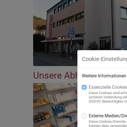
Cookie-Einstellun
Unsere Abholfächer
Weitere Informationen
Essenzielle Cookie
Diese Cookies sind erfo
sicheren Verbindung oder
DSGVO (Berechtigtes Int
Externe Medien/Die
Diese Cookies/Dienste g
können dazu verwendet 