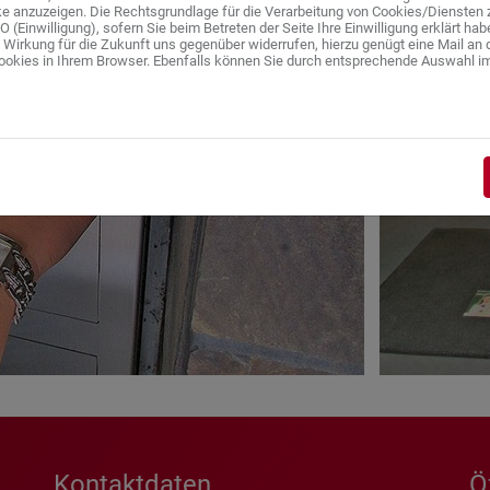
e anzuzeigen. Die Rechtsgrundlage für die Verarbeitung von Cookies/Diensten 
GVO (Einwilligung), sofern Sie beim Betreten der Seite Ihre Einwilligung erklärt ha
t Wirkung für die Zukunft uns gegenüber widerrufen, hierzu genügt eine Mail an 
ookies in Ihrem Browser. Ebenfalls können Sie durch entsprechende Auswahl im
Kontaktdaten
Ö