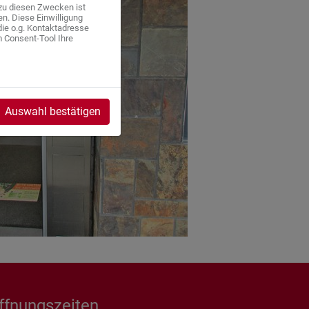
zu diesen Zwecken ist
ben. Diese Einwilligung
die o.g. Kontaktadresse
 Consent-Tool Ihre
Auswahl bestätigen
ffnungszeiten