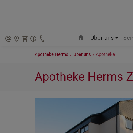
home
Über uns
Ser
+49625173006
Apotheke Herms
›
Über uns
›
Apotheke
Apotheke Herms Z