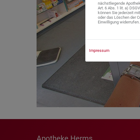
nächstliegende Apothek
Art. 6 Abs. 1 lit. a) DS
können Sie jederzeit mi
oder das Löschen der C
Einwilligung widerrufen.
Impressum
Apotheke Herms